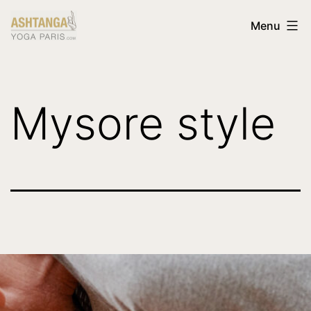
Skip
Ashtanga
Menu
to
Yoga
content
Paris
|
Mysore style
Ashtanga
Yoga
|
KPJAYI
SYC
authorized